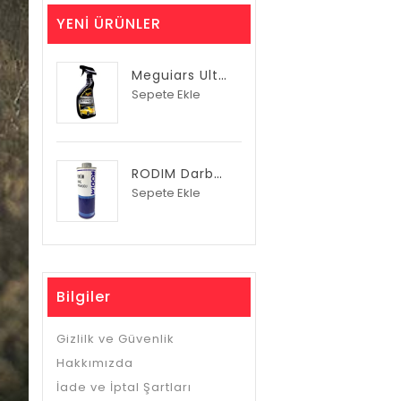
YENI ÜRÜNLER
Meguiars Ultimate Quik Wax Hızlı Sprey Wax Cila
Sepete Ekle
RODIM Darbe Koruyucu Pütür
Sepete Ekle
Bilgiler
Gizlilk ve Güvenlik
Hakkımızda
İade ve İptal Şartları