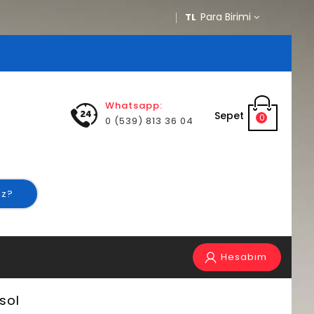
Para Birimi
TL
Whatsapp:
Sepet
0
0 (539) 813 36 04
ız?
Hesabım
sol