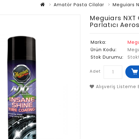
Amatör Pasta Cilalar
Meguiars N
Meguiars NXT 
Parlatıcı Aero
Marka:
Megu
Ürün Kodu:
Megu
Stok Durumu:
Stok
Adet
Alışveriş Listeme 