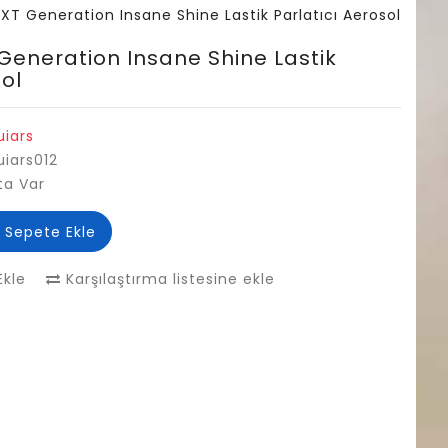
XT Generation Insane Shine Lastik Parlatıcı Aerosol
Generation Insane Shine Lastik
sol
iars
iars012
ta Var
Sepete Ekle
Ekle
Karşılaştırma listesine ekle