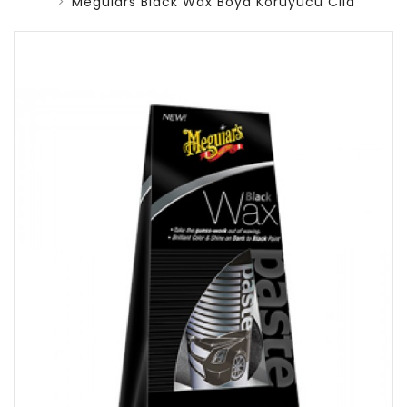
Meguiars Black Wax Boya Koruyucu Cila