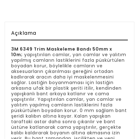
Açıklama
3M 6349 Trim Maskeleme Bandı 50mm x
10m;
yapıştırılan camlar, yan camlar ve yalıtım
yapılmış camların lastiklerini fazla püskürtülen
boyadan korur, böylelikle camların ve
aksesuarların çıkarılması gereğini ortadan
kadlırarak aracın daha iyi maskelenmesini
sağlar. Lastiğin boyanmaması için lastiğin
arkasına ufak bir plastik şeriti itilir, kendinden
yapışkanlı bant arkaya katlanır ve cama
yapıştırılır. Yapıştırılan camlar, yan camlar ve
yalıtım yapılmış camların lastiklerini fazla
püskürtülen boyadan korur. 0 mm sağlam bant
şeridi kalıbın altına kayar. Kalan yapışkan
taraftaki astar daha sonra çıkarılır ve bant
üstüne katlanarak cama yapıştırılır, gerçekte
kalıbı kaldırarak boyanın altına akmasına izin
verir. Bu bant zamandan, işçilikten ve yeni