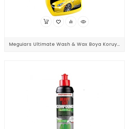
Meguiars Ultimate Wash & Wax Boya Koruyucu Cilalı Oto Şampuanı