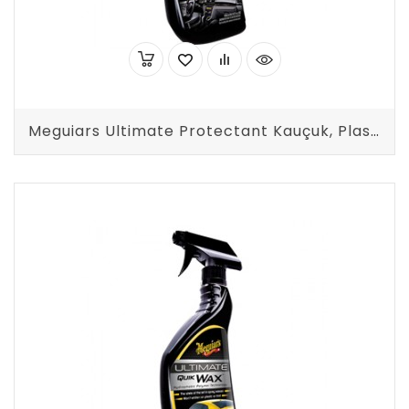
Meguiars Ultimate Protectant Kauçuk, Plastik, Vinil ve Torpido Koruyucu Sprey